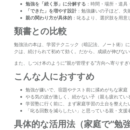
勉強を「続く形」に分解する
：時間・場所・道具
「できた」を増やす設計
：勉強嫌いの子ほど、失
親の関わり方が具体的
：叱るより、選択肢を用意
類書との比較
勉強法の本は、学習テクニック（暗記法、ノート術）に
クは、続けられて初めて効く。だから、成績が伸びない
また、しつけ本のように“親が管理する”方向へ寄りす
こんな人におすすめ
勉強が嫌いで、宿題やテスト前に揉めがちな家庭
やる気の波が激しく、続かない子（親も疲れてい
学習塾に行く前に、まず家庭学習の土台を整えた
「叱る回数を減らしたい」と思っている親・支援
具体的な活用法（家庭で“勉