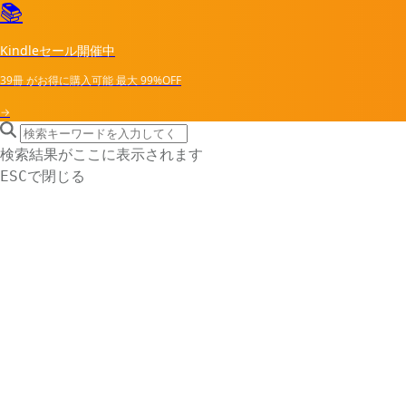
📚
Kindleセール開催中
39冊
がお得に購入可能
最大
99%OFF
→
search icon
サイト内検索
検索結果がここに表示されます
で閉じる
ESC