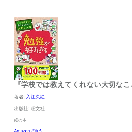
『学校では教えてくれない大切なこと
著者:
入江久絵
出版社: 旺文社
紙の本
Amazonで買う