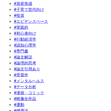
#資産形成
#子育て世代向け
#投資
#エビデンスベース
#実践的
#初心者向け
#行動経済学
#認知心理学
#専門書
#論文解説
#論理的思考
#論文引用あり
#受賞作
#メンタルヘルス
#データ分析
#漫画・コミック
#映像化作品
#運動
#健康法