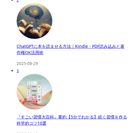
2
ChatGPTに本を読ませる方法｜Kindle・PDF読み込みと著
作権OK活用術
2025-08-29
3
『すごい習慣大百科』要約【5分でわかる】続く習慣を作る
科学的コツ10選