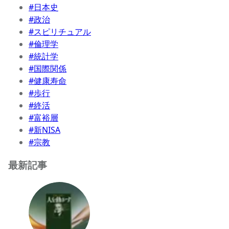
#日本史
#政治
#スピリチュアル
#倫理学
#統計学
#国際関係
#健康寿命
#歩行
#終活
#富裕層
#新NISA
#宗教
最新記事