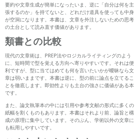
要約や文章生成が簡単になったいま、逆に「自分は何を主
張するのか」を持てないと、どれだけ道具を使っても中身
が空洞になります。本書は、文章を外注しないための思考
の土台として読み直す価値があります。
類書との比較
現代の文章術は、PREP法やロジカルライティングのよう
に、短時間で型を覚える方向へ寄りやすいです。それは便
利ですが、型に当てはめても何を言いたいかが曖昧なら文
章は弱いままです。本書は逆に、型の前に論点を立てるこ
とを徹底します。即効性よりも土台の強さに価値がある本
です。
また、論文執筆本の中には引用や参考文献の形式に多くの
紙幅を割くものもあります。本書はそれより前、論旨と構
成の原理に集中しています。そのぶん、学術以外の文章に
も転用しやすいです。