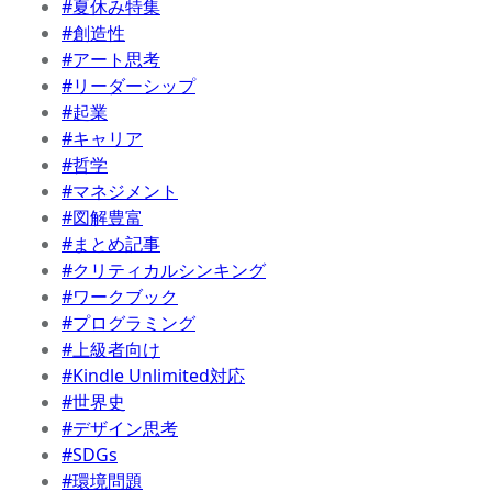
#夏休み特集
#創造性
#アート思考
#リーダーシップ
#起業
#キャリア
#哲学
#マネジメント
#図解豊富
#まとめ記事
#クリティカルシンキング
#ワークブック
#プログラミング
#上級者向け
#Kindle Unlimited対応
#世界史
#デザイン思考
#SDGs
#環境問題