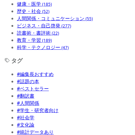
健康・医学
(185)
歴史・社会
(52)
人間関係・コミュニケーション
(55)
ビジネス・自己啓発
(277)
読書術・書評術
(22)
教育・学習
(189)
科学・テクノロジー
(47)
タグ
#編集長おすすめ
#話題の本
#ベストセラー
#翻訳書
#人間関係
#学生・研究者向け
#社会学
#文化論
#統計データあり