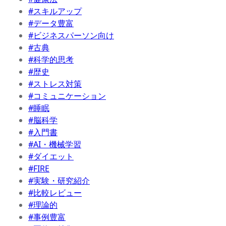
#スキルアップ
#データ豊富
#ビジネスパーソン向け
#古典
#科学的思考
#歴史
#ストレス対策
#コミュニケーション
#睡眠
#脳科学
#入門書
#AI・機械学習
#ダイエット
#FIRE
#実験・研究紹介
#比較レビュー
#理論的
#事例豊富