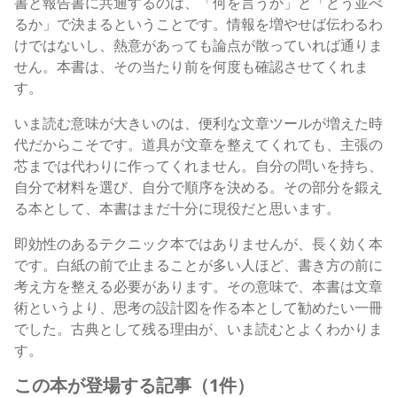
書と報告書に共通するのは、「何を言うか」と「どう並べ
るか」で決まるということです。情報を増やせば伝わるわ
けではないし、熱意があっても論点が散っていれば通りま
せん。本書は、その当たり前を何度も確認させてくれま
す。
いま読む意味が大きいのは、便利な文章ツールが増えた時
代だからこそです。道具が文章を整えてくれても、主張の
芯までは代わりに作ってくれません。自分の問いを持ち、
自分で材料を選び、自分で順序を決める。その部分を鍛え
る本として、本書はまだ十分に現役だと思います。
即効性のあるテクニック本ではありませんが、長く効く本
です。白紙の前で止まることが多い人ほど、書き方の前に
考え方を整える必要があります。その意味で、本書は文章
術というより、思考の設計図を作る本として勧めたい一冊
でした。古典として残る理由が、いま読むとよくわかりま
す。
この本が登場する記事（1件）