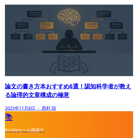
論文の書き方本おすすめ6選！認知科学者が教え
る論理的文章構成の極意
2025年11月8日
・ 西村 陸
📚
Kindleセール開催中