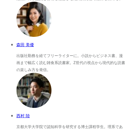
森田 美優
出版社勤務を経てフリーライターに。小説からビジネス書、漫
画まで幅広く読む雑食系読書家。Z世代の視点から現代的な読書
の楽しみ方を発信。
西村 陸
京都大学大学院で認知科学を研究する博士課程学生。理系であ