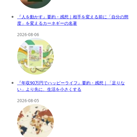
『人を動かす』要約・感想｜相手を変える前に「自分の態
度」を変えるカーネギーの名著
2026-08-06
『年収90万円でハッピーライフ』要約・感想｜「足りな
い」より先に、生活を小さくする
2026-08-05