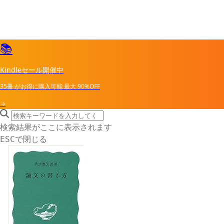
📚
Kindleセール開催中
35冊
がお得に購入可能
最大
90%OFF
→
search icon
サイト内検索
検索結果がここに表示されます
で閉じる
ESC