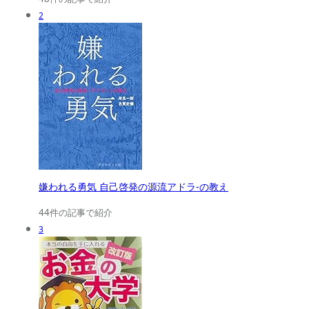
2
嫌われる勇気 自己啓発の源流アドラ-の教え
44件の記事で紹介
3