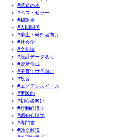
#話題の本
#ベストセラー
#翻訳書
#人間関係
#学生・研究者向け
#社会学
#文化論
#統計データあり
#資産形成
#子育て世代向け
#投資
#エビデンスベース
#実践的
#初心者向け
#行動経済学
#認知心理学
#専門書
#論文解説