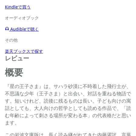
Kindleで買う
オーディオブック
Audibleで聴く
その他
楽天ブックスで探す
レビュー
概要
『星の王子さま』は、サハラ砂漠に不時着した飛行士が、
不思議な少年（王子さま）と出会い、対話を重ねる物語で
す。短いけれど、読後に残るものは長い。子ども向けの寓
話としても、大人向けの哲学としても読める作品で、「読
む年齢によって刺さる場所が変わる本」の代表格だと思い
ます。
この岩波文庫版は、長く読み継がれてきた内藤濯訳。言葉