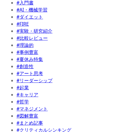
#入門書
#AI・機械学習
#ダイエット
#FIRE
#実験・研究紹介
#比較レビュー
#理論的
#事例豊富
#夏休み特集
#創造性
#アート思考
#リーダーシップ
#起業
#キャリア
#哲学
#マネジメント
#図解豊富
#まとめ記事
#クリティカルシンキング