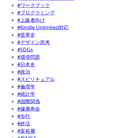
#ワークブック
#プログラミング
#上級者向け
#Kindle Unlimited対応
#世界史
#デザイン思考
#SDGs
#環境問題
#日本史
#政治
#スピリチュアル
#倫理学
#統計学
#国際関係
#健康寿命
#歩行
#終活
#富裕層