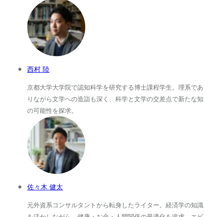
西村 陸
京都大学大学院で認知科学を研究する博士課程学生。理系であ
りながら文学への造詣も深く、科学と文学の交差点で新たな知
の可能性を探求。
佐々木 健太
元外資系コンサルタントから転身したライター。経済学の知識
を活かしながら、健康・お金・人間関係の最適化を追求。エビ