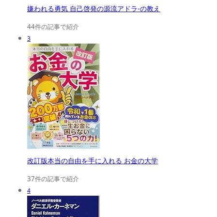
嫌われる勇気 自己啓発の源流アドラ-の教え
44件の記事で紹介
3
改訂版本当の自由を手に入れる お金の大学
37件の記事で紹介
4