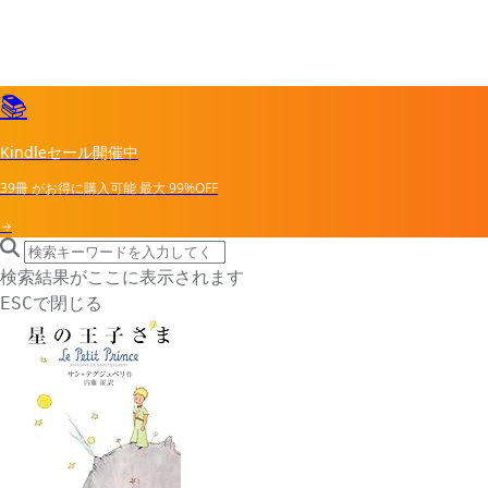
📚
Kindleセール開催中
39冊
がお得に購入可能
最大
99%OFF
→
search icon
サイト内検索
検索結果がここに表示されます
で閉じる
ESC