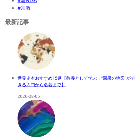
#新NISA
#宗教
最新記事
世界史本おすすめ15選【教養として学ぶ｜“因果の地図”がで
きる入門から名著まで】
2026-08-05