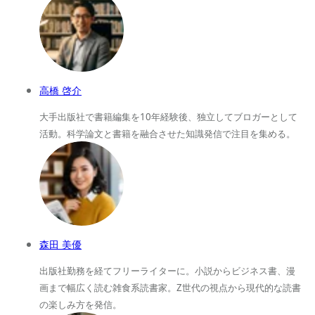
高橋 啓介
大手出版社で書籍編集を10年経験後、独立してブロガーとして
活動。科学論文と書籍を融合させた知識発信で注目を集める。
森田 美優
出版社勤務を経てフリーライターに。小説からビジネス書、漫
画まで幅広く読む雑食系読書家。Z世代の視点から現代的な読書
の楽しみ方を発信。