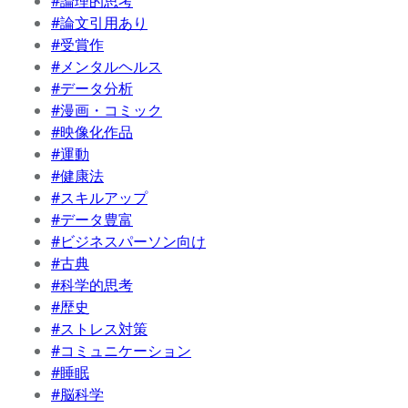
#論理的思考
#論文引用あり
#受賞作
#メンタルヘルス
#データ分析
#漫画・コミック
#映像化作品
#運動
#健康法
#スキルアップ
#データ豊富
#ビジネスパーソン向け
#古典
#科学的思考
#歴史
#ストレス対策
#コミュニケーション
#睡眠
#脳科学