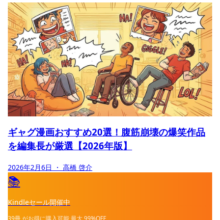
ギャグ漫画おすすめ20選！腹筋崩壊の爆笑作品
を編集長が厳選【2026年版】
2026年2月6日
・ 高橋 啓介
📚
Kindleセール開催中
39冊
がお得に購入可能
最大
99%OFF