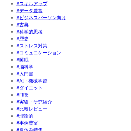
#スキルアップ
#データ豊富
#ビジネスパーソン向け
#古典
#科学的思考
#歴史
#ストレス対策
#コミュニケーション
#睡眠
#脳科学
#入門書
#AI・機械学習
#ダイエット
#FIRE
#実験・研究紹介
#比較レビュー
#理論的
#事例豊富
#夏休み特集