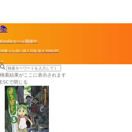
📚
Kindleセール開催中
39冊
がお得に購入可能
最大
99%OFF
→
search icon
サイト内検索
検索結果がここに表示されます
で閉じる
ESC