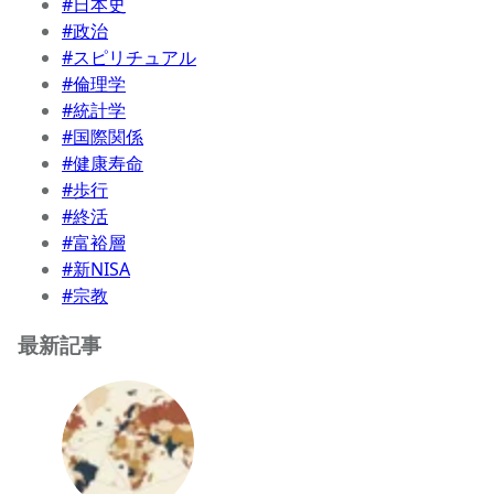
#日本史
#政治
#スピリチュアル
#倫理学
#統計学
#国際関係
#健康寿命
#歩行
#終活
#富裕層
#新NISA
#宗教
最新記事