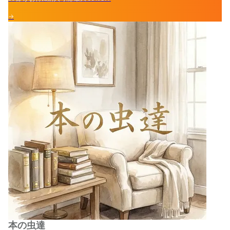
→
本の虫達