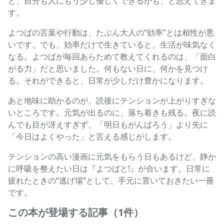
と、自分も人にもう少し優しくできるかも、と思えてきま
す。
よつばの言葉や行動は、たぶん大人の“効率”とは相性が悪
いです。でも、効率だけで生きていると、生活が味気なく
なる。よつばが毎回あらためて教えてくれるのは、「面白
がる力」だと思いました。何もない日に、何かを見つけ
る。それができると、日常が少しだけ豊かになります。
あと地味に助かるのが、読後にテンションが上がりすぎな
いところです。元気が出るのに、落ち着きも残る。夜に読
んでも目が冴えすぎず、「明日もがんばろう」より先に
「今日はよくやった」と言える感じがします。
テンションの高い漫画に元気をもらう日もあるけど、静か
に呼吸を整えたい日は『よつばと!』が合います。日常に
疲れたときの“逃げ場”として、手元に置いておきたい一冊
です。
この本が登場する記事（1件）