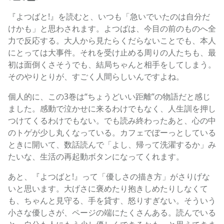
『よつばと!』を読むと、いつも「急いでいたのは自分だ
けかも」と思わされます。よつばは、今目の前のものへ全
力で反応する。大人から見たらくだらないことでも、本人
にとっては大事件。それを受け止める周りの人たちも、最
初は面倒くさそうでも、結局ちゃんと相手をしてしまう。
そのやりとりが、すごく人間らしいんですよね。
個人的に、この3巻は“ちょうどいい距離”の物語だと感じ
ました。感動で泣かせに来るわけでもなく、人生訓を押し
つけてくるわけでもない。でも読み終わったあと、心の中
のトゲが少し丸くなっている。カフェでぼーっとしている
ときに開いて、数話読んで「よし、帰って洗濯するか」み
たいな、生活の再起動ボタンになってくれます。
あと、『よつばと!』って「優しさの描き方」がさりげな
いと思います。大げさに褒めたり抱きしめたりしなくて
も、ちゃんと見守る、手を貸す、怒りすぎない。そういう
小さな優しさが、ページの端にたくさんある。読んでいる