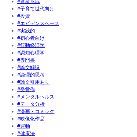
#資産形成
#子育て世代向け
#投資
#エビデンスベース
#実践的
#初心者向け
#行動経済学
#認知心理学
#専門書
#論文解説
#論理的思考
#論文引用あり
#受賞作
#メンタルヘルス
#データ分析
#漫画・コミック
#映像化作品
#運動
#健康法