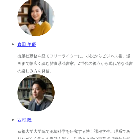
森田 美優
出版社勤務を経てフリーライターに。小説からビジネス書、漫
画まで幅広く読む雑食系読書家。Z世代の視点から現代的な読書
の楽しみ方を発信。
西村 陸
京都大学大学院で認知科学を研究する博士課程学生。理系であ
りながら文学への造詣も深く、科学と文学の交差点で新たな知