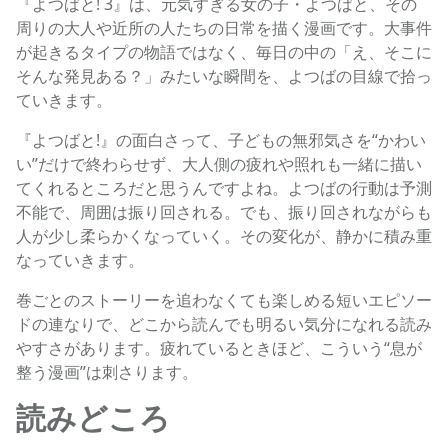
『よつばと! 3』は、元気すぎる女の子・よつばと、その
周りの大人や近所の人たちの日常を描く漫画です。大事件
が起きるタイプの物語ではなく、毎日の中の「え、そこに
そんな発見ある？」みたいな瞬間を、よつばの目線で拾っ
ていきます。
『よつばと!』の面白さって、子どもの無邪気さを“かわい
い”だけで終わらせず、大人側の疲れや照れも一緒に描い
てくれるところだと思うんですよね。よつばの行動は予測
不能で、周囲は振り回される。でも、振り回されながらも
人が少し柔らかくなっていく。その変化が、静かに積み重
なっていきます。
巻ごとのストーリーを追わなくても楽しめる短いエピソー
ドの連なりで、どこから読んでも明るい気分になれる読み
やすさがあります。疲れているときほど、こういう“息が
整う漫画”は刺さります。
読みどころ