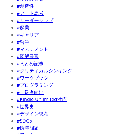
#創造性
#アート思考
#リーダーシップ
#起業
#キャリア
#哲学
#マネジメント
#図解豊富
#まとめ記事
#クリティカルシンキング
#ワークブック
#プログラミング
#上級者向け
#Kindle Unlimited対応
#世界史
#デザイン思考
#SDGs
#環境問題