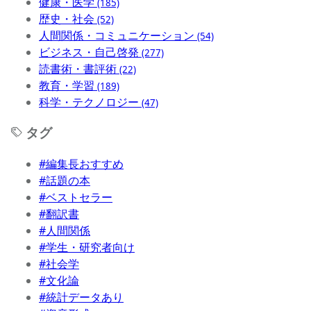
健康・医学
(185)
歴史・社会
(52)
人間関係・コミュニケーション
(54)
ビジネス・自己啓発
(277)
読書術・書評術
(22)
教育・学習
(189)
科学・テクノロジー
(47)
タグ
#編集長おすすめ
#話題の本
#ベストセラー
#翻訳書
#人間関係
#学生・研究者向け
#社会学
#文化論
#統計データあり