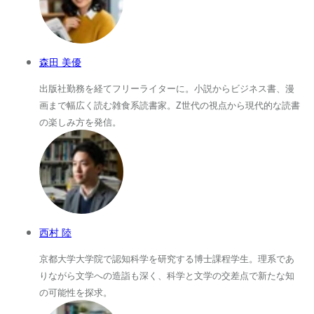
森田 美優
出版社勤務を経てフリーライターに。小説からビジネス書、漫
画まで幅広く読む雑食系読書家。Z世代の視点から現代的な読書
の楽しみ方を発信。
西村 陸
京都大学大学院で認知科学を研究する博士課程学生。理系であ
りながら文学への造詣も深く、科学と文学の交差点で新たな知
の可能性を探求。