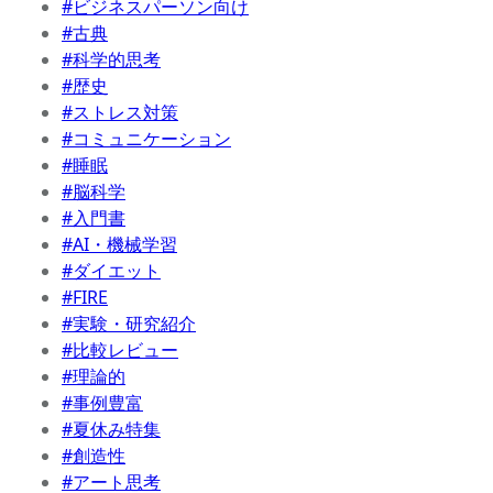
#ビジネスパーソン向け
#古典
#科学的思考
#歴史
#ストレス対策
#コミュニケーション
#睡眠
#脳科学
#入門書
#AI・機械学習
#ダイエット
#FIRE
#実験・研究紹介
#比較レビュー
#理論的
#事例豊富
#夏休み特集
#創造性
#アート思考