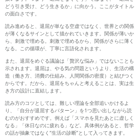
どう引き受け、どう生きるか」に向かう。ここがタイトル
の面白さです。
読み進めると、退屈が単なる空虚ではなく、世界との関係
が薄くなるサインとして描かれていきます。関係が薄いか
ら、刺激で埋める。刺激で埋めるから、関係がさらに薄く
なる。この循環が、丁寧に言語化されます。
また、退屈をめぐる議論は「贅沢な悩み」ではないことも
示されます。退屈は、やる気の問題というより、生活の構
造（働き方、消費の仕組み、人間関係の密度）と結びつく
からです。だから、退屈をちゃんと考えることは、実は生
き方の設計に直結します。
読み方のコツとしては、難しい理論を全部追いかけるよ
り、「自分が退屈するパターン」を1つ思い出しながら読
むのがおすすめです。例えば「スマホを見たあとに虚しく
なる」「休日なのに疲れる」など。具体例があると、哲学
の話が抽象ではなく“生活の診断”として入ってきます。