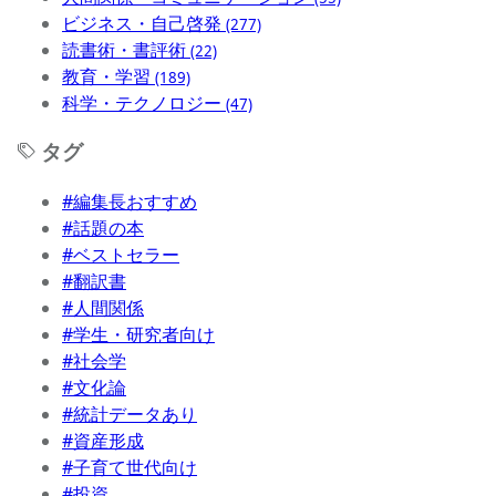
ビジネス・自己啓発
(277)
読書術・書評術
(22)
教育・学習
(189)
科学・テクノロジー
(47)
タグ
#編集長おすすめ
#話題の本
#ベストセラー
#翻訳書
#人間関係
#学生・研究者向け
#社会学
#文化論
#統計データあり
#資産形成
#子育て世代向け
#投資