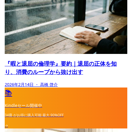
『暇と退屈の倫理学』要約｜退屈の正体を知
り、消費のループから抜け出す
2026年2月14日
・ 高橋 啓介
📚
Kindleセール開催中
34冊
がお得に購入可能
最大
90%OFF
→