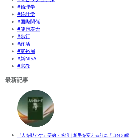
#倫理学
#統計学
#国際関係
#健康寿命
#歩行
#終活
#富裕層
#新NISA
#宗教
最新記事
『人を動かす』要約・感想｜相手を変える前に「自分の態