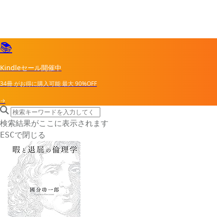
📚
Kindleセール開催中
34冊
がお得に購入可能
最大
90%OFF
→
search icon
サイト内検索
検索結果がここに表示されます
で閉じる
ESC