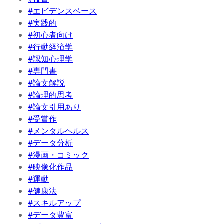
#エビデンスベース
#実践的
#初心者向け
#行動経済学
#認知心理学
#専門書
#論文解説
#論理的思考
#論文引用あり
#受賞作
#メンタルヘルス
#データ分析
#漫画・コミック
#映像化作品
#運動
#健康法
#スキルアップ
#データ豊富