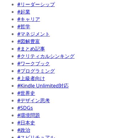
#リーダーシップ
#起業
#キャリア
#哲学
#マネジメント
#図解豊富
#まとめ記事
#クリティカルシンキング
#ワークブック
#プログラミング
#上級者向け
#Kindle Unlimited対応
#世界史
#デザイン思考
#SDGs
#環境問題
#日本史
#政治
#スピリチュアル