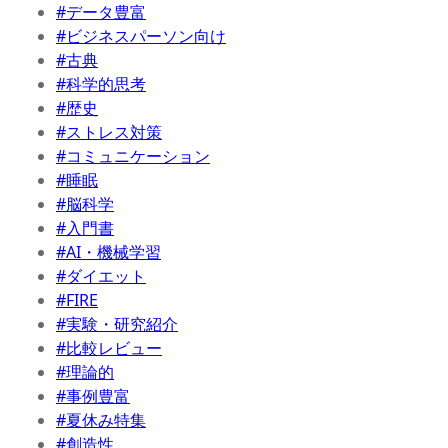
#データ豊富
#ビジネスパーソン向け
#古典
#科学的思考
#歴史
#ストレス対策
#コミュニケーション
#睡眠
#脳科学
#入門書
#AI・機械学習
#ダイエット
#FIRE
#実験・研究紹介
#比較レビュー
#理論的
#事例豊富
#夏休み特集
#創造性