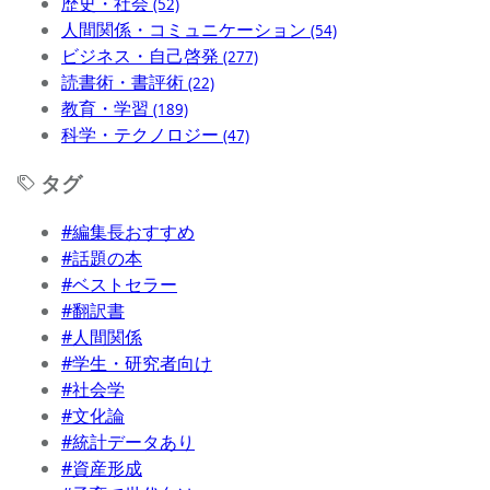
歴史・社会
(52)
人間関係・コミュニケーション
(54)
ビジネス・自己啓発
(277)
読書術・書評術
(22)
教育・学習
(189)
科学・テクノロジー
(47)
タグ
#編集長おすすめ
#話題の本
#ベストセラー
#翻訳書
#人間関係
#学生・研究者向け
#社会学
#文化論
#統計データあり
#資産形成