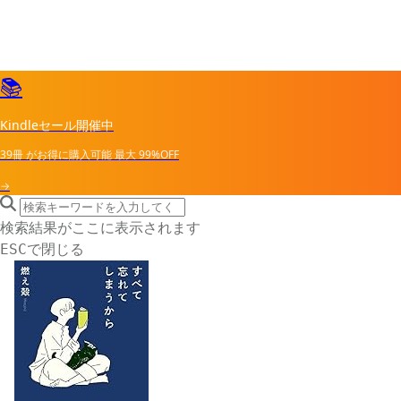
📚
Kindleセール開催中
39冊
がお得に購入可能
最大
99%OFF
→
search icon
サイト内検索
検索結果がここに表示されます
で閉じる
ESC