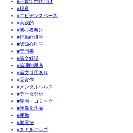
#子育て世代向け
#投資
#エビデンスベース
#実践的
#初心者向け
#行動経済学
#認知心理学
#専門書
#論文解説
#論理的思考
#論文引用あり
#受賞作
#メンタルヘルス
#データ分析
#漫画・コミック
#映像化作品
#運動
#健康法
#スキルアップ