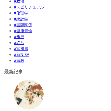
#政治
#スピリチュアル
#倫理学
#統計学
#国際関係
#健康寿命
#歩行
#終活
#富裕層
#新NISA
#宗教
最新記事