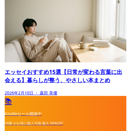
エッセイおすすめ15選【日常が変わる言葉に出
会える】暮らしが整う、やさしい本まとめ
2026年2月10日
・ 森田 美優
📚
Kindleセール開催中
39冊
がお得に購入可能
最大
99%OFF