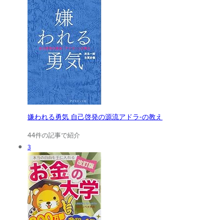
嫌われる勇気 自己啓発の源流アドラ-の教え
44件の記事で紹介
3