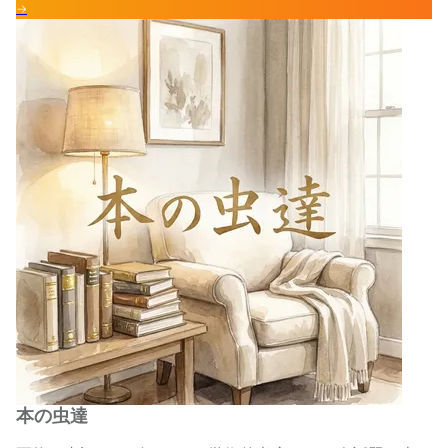
→
本の虫達