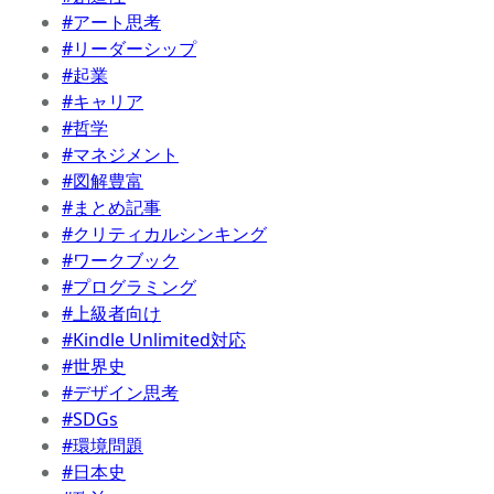
#アート思考
#リーダーシップ
#起業
#キャリア
#哲学
#マネジメント
#図解豊富
#まとめ記事
#クリティカルシンキング
#ワークブック
#プログラミング
#上級者向け
#Kindle Unlimited対応
#世界史
#デザイン思考
#SDGs
#環境問題
#日本史