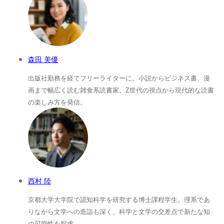
森田 美優
出版社勤務を経てフリーライターに。小説からビジネス書、漫
画まで幅広く読む雑食系読書家。Z世代の視点から現代的な読書
の楽しみ方を発信。
西村 陸
京都大学大学院で認知科学を研究する博士課程学生。理系であ
りながら文学への造詣も深く、科学と文学の交差点で新たな知
の可能性を探求。