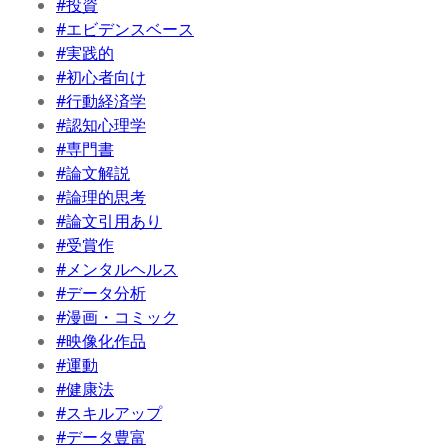
#投資
#エビデンスベース
#実践的
#初心者向け
#行動経済学
#認知心理学
#専門書
#論文解説
#論理的思考
#論文引用あり
#受賞作
#メンタルヘルス
#データ分析
#漫画・コミック
#映像化作品
#運動
#健康法
#スキルアップ
#データ豊富