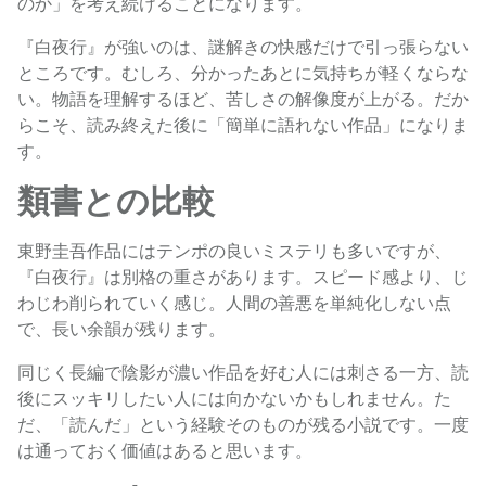
のか」を考え続けることになります。
『白夜行』が強いのは、謎解きの快感だけで引っ張らない
ところです。むしろ、分かったあとに気持ちが軽くならな
い。物語を理解するほど、苦しさの解像度が上がる。だか
らこそ、読み終えた後に「簡単に語れない作品」になりま
す。
類書との比較
東野圭吾作品にはテンポの良いミステリも多いですが、
『白夜行』は別格の重さがあります。スピード感より、じ
わじわ削られていく感じ。人間の善悪を単純化しない点
で、長い余韻が残ります。
同じく長編で陰影が濃い作品を好む人には刺さる一方、読
後にスッキリしたい人には向かないかもしれません。た
だ、「読んだ」という経験そのものが残る小説です。一度
は通っておく価値はあると思います。