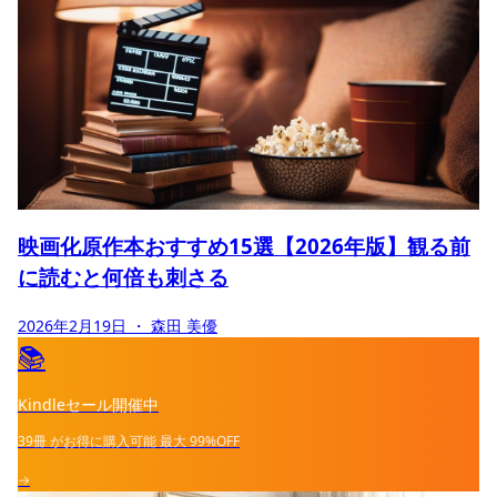
映画化原作本おすすめ15選【2026年版】観る前
に読むと何倍も刺さる
2026年2月19日
・ 森田 美優
📚
Kindleセール開催中
39冊
がお得に購入可能
最大
99%OFF
→