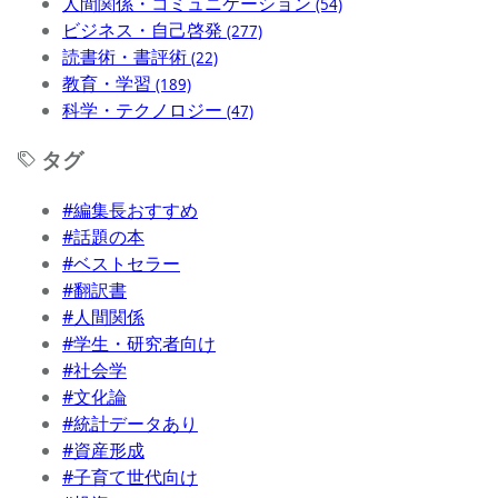
人間関係・コミュニケーション
(54)
ビジネス・自己啓発
(277)
読書術・書評術
(22)
教育・学習
(189)
科学・テクノロジー
(47)
タグ
#編集長おすすめ
#話題の本
#ベストセラー
#翻訳書
#人間関係
#学生・研究者向け
#社会学
#文化論
#統計データあり
#資産形成
#子育て世代向け