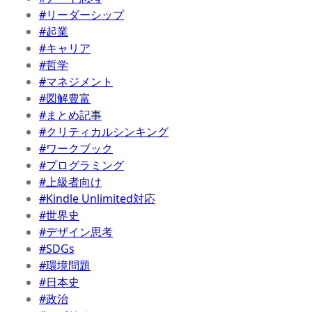
#リーダーシップ
#起業
#キャリア
#哲学
#マネジメント
#図解豊富
#まとめ記事
#クリティカルシンキング
#ワークブック
#プログラミング
#上級者向け
#Kindle Unlimited対応
#世界史
#デザイン思考
#SDGs
#環境問題
#日本史
#政治