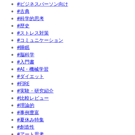
#ビジネスパーソン向け
#古典
#科学的思考
#歴史
#ストレス対策
#コミュニケーション
#睡眠
#脳科学
#入門書
#AI・機械学習
#ダイエット
#FIRE
#実験・研究紹介
#比較レビュー
#理論的
#事例豊富
#夏休み特集
#創造性
#アート思考