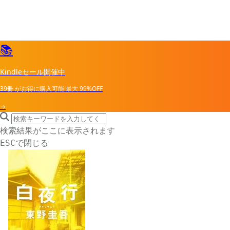
📚
Kindleセール開催中
39冊
がお得に購入可能
最大
99%OFF
→
search icon
サイト内検索
検索結果がここに表示されます
で閉じる
ESC