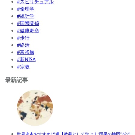
#スピリチュアル
#倫理学
#統計学
#国際関係
#健康寿命
#歩行
#終活
#富裕層
#新NISA
#宗教
最新記事
世界史本おすすめ15選【教養として学ぶ｜“因果の地図”がで