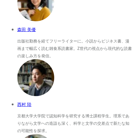
森田 美優
出版社勤務を経てフリーライターに。小説からビジネス書、漫
画まで幅広く読む雑食系読書家。Z世代の視点から現代的な読書
の楽しみ方を発信。
西村 陸
京都大学大学院で認知科学を研究する博士課程学生。理系であ
りながら文学への造詣も深く、科学と文学の交差点で新たな知
の可能性を探求。