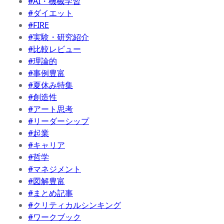
#AI・機械学習
#ダイエット
#FIRE
#実験・研究紹介
#比較レビュー
#理論的
#事例豊富
#夏休み特集
#創造性
#アート思考
#リーダーシップ
#起業
#キャリア
#哲学
#マネジメント
#図解豊富
#まとめ記事
#クリティカルシンキング
#ワークブック