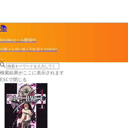
📚
Kindleセール開催中
32冊
がお得に購入可能
最大
92%OFF
→
search icon
サイト内検索
検索結果がここに表示されます
で閉じる
ESC