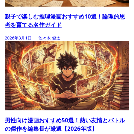
親子で楽しむ推理漫画おすすめ10選！論理的思
考を育てる名作ガイド
2026年3月1日
・ 佐々木 健太
男性向け漫画おすすめ50選！熱い友情とバトル
の傑作を編集長が厳選【2026年版】