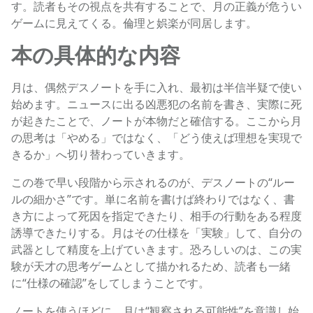
す。読者もその視点を共有することで、月の正義が危うい
ゲームに見えてくる。倫理と娯楽が同居します。
本の具体的な内容
月は、偶然デスノートを手に入れ、最初は半信半疑で使い
始めます。ニュースに出る凶悪犯の名前を書き、実際に死
が起きたことで、ノートが本物だと確信する。ここから月
の思考は「やめる」ではなく、「どう使えば理想を実現で
きるか」へ切り替わっていきます。
この巻で早い段階から示されるのが、デスノートの“ルー
ルの細かさ”です。単に名前を書けば終わりではなく、書
き方によって死因を指定できたり、相手の行動をある程度
誘導できたりする。月はその仕様を「実験」して、自分の
武器として精度を上げていきます。恐ろしいのは、この実
験が天才の思考ゲームとして描かれるため、読者も一緒
に“仕様の確認”をしてしまうことです。
ノートを使うほどに、月は“観察される可能性”を意識し始