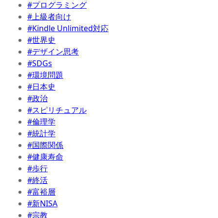
#プログラミング
#上級者向け
#Kindle Unlimited対応
#世界史
#デザイン思考
#SDGs
#環境問題
#日本史
#政治
#スピリチュアル
#倫理学
#統計学
#国際関係
#健康寿命
#歩行
#終活
#富裕層
#新NISA
#宗教