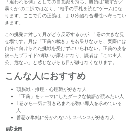
「追われる側」としての自意識を持ち、勝負は“殺すか／
暴くか”の二択ではなく、“相手の手札を読む”ゲームにな
ります。ここで月の正義は、より冷酷な合理性へ寄ってい
きます。
この挑発に対して月がどう反応するかが、1巻の大きな見
せ場です。月は「正義の裁き」を名乗りながら、実際には
自分に向けられた挑戦を受けずにいられない。正義の皮を
被ったプライドの戦いが露わになり、読者は「この主人
公、危ない」と感じながらも目が離せなくなります。
こんな人におすすめ
頭脳戦・推理・心理戦が好きな人
「正義」をテーマにしたダークな物語が読みたい人
1巻から一気に引き込まれる強い導入を求めている
人
善悪が単純に分かれないサスペンスが好きな人
感想