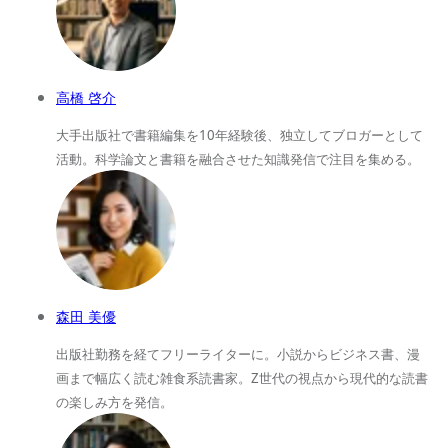
高橋 啓介
大手出版社で書籍編集を10年経験後、独立してブロガーとして
活動。科学論文と書籍を融合させた知識発信で注目を集める。
森田 美優
出版社勤務を経てフリーライターに。小説からビジネス書、漫
画まで幅広く読む雑食系読書家。Z世代の視点から現代的な読書
の楽しみ方を発信。