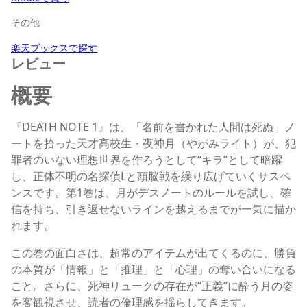
その他
楽天ブックスで探す
レビュー
概要
『DEATH NOTE 1』は、「名前を書かれた人間は死ぬ」ノ
ートを拾った天才高校生・夜神月（やがみライト）が、犯
罪者のいない理想世界を作ろうとして“キラ”として暗躍
し、正体不明の名探偵Lと頭脳戦を繰り広げていくサスペ
ンスです。第1巻は、月がデスノートのルールを試し、確
信を持ち、引き返せないラインを越えるまでが一気に描か
れます。
この巻の面白さは、超常のアイテムが出てくるのに、勝負
の本質が「情報」と「推理」と「心理」の奪い合いになる
こと。さらに、死神リュークの存在が“正義”に酔う月の姿
を客観視させ、読者の倫理感を揺らしてきます。