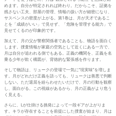
めます。自分が特定されれば終わり。だからこそ、証拠を
残さない工夫、部屋の管理、情報の扱い方が細密になり、
サスペンスの密度が上がる。第1巻は、月が天才であるこ
とを「成績がいい」で見せず、「危険を管理する能力」で
見せてくるのが印象的です。
加えて、月の父が警察関係者であることも、物語を面白く
します。捜査情報が家庭の空気として近くにある一方で、
月は自分が追われる側でもある。正義の機関を、正義を名
乗る少年が欺く構図が、背徳的な緊張感を作ります。
そして物語は、リュークの登場で一気に“現実味”を増しま
す。月がどれだけ正義を語っても、リュークは善悪で判断
しない。ただ退屈を紛らわせたいだけで、月の行動を観察
し、面白がる。この視線があるから、月の正義がより危う
く見える。
さらに、Lが仕掛ける挑発によって一段ギアが上がりま
す。キラが存在することを前提にした捜査が始まり、月は