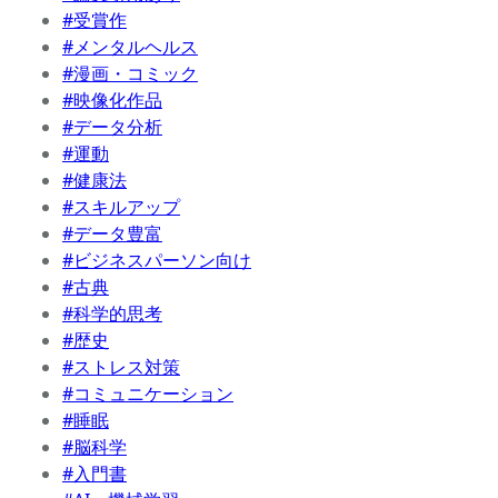
#受賞作
#メンタルヘルス
#漫画・コミック
#映像化作品
#データ分析
#運動
#健康法
#スキルアップ
#データ豊富
#ビジネスパーソン向け
#古典
#科学的思考
#歴史
#ストレス対策
#コミュニケーション
#睡眠
#脳科学
#入門書