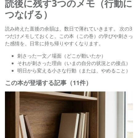
読後に残す3つのメモ（行動に
つなげる）
読み終えた直後の余韻は、数日で薄れていきます。 次の3
つだけメモしておくと、この本（この巻）の学びや刺さっ
た感情を、日常に持ち帰りやすくなります。
刺さった一文／場面（どこが動いたか）
それが刺さった理由（いまの自分の状況との接点）
明日から変える小さな行動（または、やめること）
この本が登場する記事（11件）