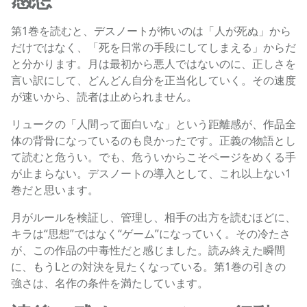
第1巻を読むと、デスノートが怖いのは「人が死ぬ」から
だけではなく、「死を日常の手段にしてしまえる」からだ
と分かります。月は最初から悪人ではないのに、正しさを
言い訳にして、どんどん自分を正当化していく。その速度
が速いから、読者は止められません。
リュークの「人間って面白いな」という距離感が、作品全
体の背骨になっているのも良かったです。正義の物語とし
て読むと危うい。でも、危ういからこそページをめくる手
が止まらない。デスノートの導入として、これ以上ない1
巻だと思います。
月がルールを検証し、管理し、相手の出方を読むほどに、
キラは“思想”ではなく“ゲーム”になっていく。その冷たさ
が、この作品の中毒性だと感じました。読み終えた瞬間
に、もうLとの対決を見たくなっている。第1巻の引きの
強さは、名作の条件を満たしています。