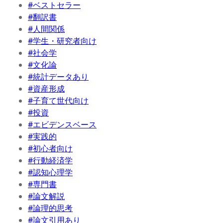
#ベストセラー
#翻訳書
#人間関係
#学生・研究者向け
#社会学
#文化論
#統計データあり
#資産形成
#子育て世代向け
#投資
#エビデンスベース
#実践的
#初心者向け
#行動経済学
#認知心理学
#専門書
#論文解説
#論理的思考
#論文引用あり