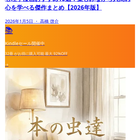
心を学べる傑作まとめ【2026年版】
2026年1月5日
・ 高橋 啓介
📚
Kindleセール開催中
32冊
がお得に購入可能
最大
92%OFF
→