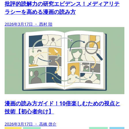
批評的読解力の研究エビデンス！メディアリテ
ラシーを高める漫画の読み方
2026年3月17日
・ 西村 陸
漫画の読み方ガイド！10倍楽しむための視点と
技術【初心者向け】
2026年3月17日
・ 高橋 啓介