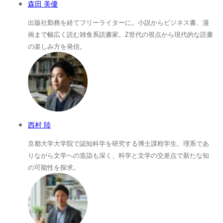
森田 美優
出版社勤務を経てフリーライターに。小説からビジネス書、漫
画まで幅広く読む雑食系読書家。Z世代の視点から現代的な読書
の楽しみ方を発信。
西村 陸
京都大学大学院で認知科学を研究する博士課程学生。理系であ
りながら文学への造詣も深く、科学と文学の交差点で新たな知
の可能性を探求。