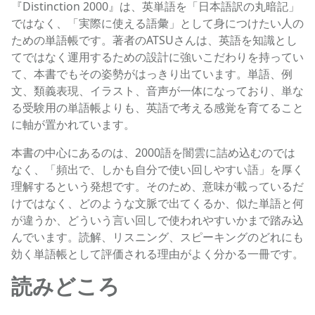
『Distinction 2000』は、英単語を「日本語訳の丸暗記」
ではなく、「実際に使える語彙」として身につけたい人の
ための単語帳です。著者のATSUさんは、英語を知識とし
てではなく運用するための設計に強いこだわりを持ってい
て、本書でもその姿勢がはっきり出ています。単語、例
文、類義表現、イラスト、音声が一体になっており、単な
る受験用の単語帳よりも、英語で考える感覚を育てること
に軸が置かれています。
本書の中心にあるのは、2000語を闇雲に詰め込むのでは
なく、「頻出で、しかも自分で使い回しやすい語」を厚く
理解するという発想です。そのため、意味が載っているだ
けではなく、どのような文脈で出てくるか、似た単語と何
が違うか、どういう言い回しで使われやすいかまで踏み込
んでいます。読解、リスニング、スピーキングのどれにも
効く単語帳として評価される理由がよく分かる一冊です。
読みどころ