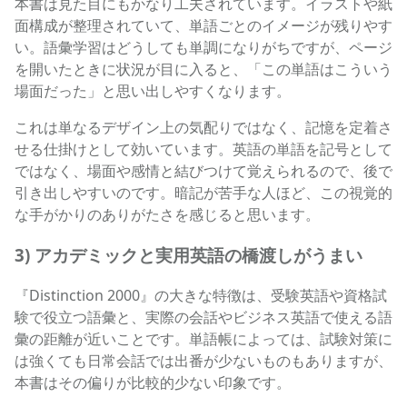
本書は見た目にもかなり工夫されています。イラストや紙
面構成が整理されていて、単語ごとのイメージが残りやす
い。語彙学習はどうしても単調になりがちですが、ページ
を開いたときに状況が目に入ると、「この単語はこういう
場面だった」と思い出しやすくなります。
これは単なるデザイン上の気配りではなく、記憶を定着さ
せる仕掛けとして効いています。英語の単語を記号として
ではなく、場面や感情と結びつけて覚えられるので、後で
引き出しやすいのです。暗記が苦手な人ほど、この視覚的
な手がかりのありがたさを感じると思います。
3) アカデミックと実用英語の橋渡しがうまい
『Distinction 2000』の大きな特徴は、受験英語や資格試
験で役立つ語彙と、実際の会話やビジネス英語で使える語
彙の距離が近いことです。単語帳によっては、試験対策に
は強くても日常会話では出番が少ないものもありますが、
本書はその偏りが比較的少ない印象です。