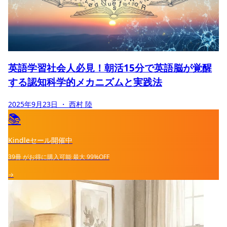
英語学習社会人必見！朝活15分で英語脳が覚醒
する認知科学的メカニズムと実践法
2025年9月23日
・ 西村 陸
📚
Kindleセール開催中
39冊
がお得に購入可能
最大
99%OFF
→