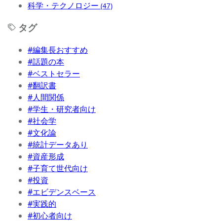
科学・テクノロジー
(47)
タグ
#編集長おすすめ
#話題の本
#ベストセラー
#翻訳書
#人間関係
#学生・研究者向け
#社会学
#文化論
#統計データあり
#資産形成
#子育て世代向け
#投資
#エビデンスベース
#実践的
#初心者向け