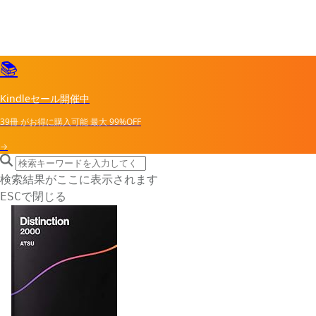
📚
Kindleセール開催中
39冊
がお得に購入可能
最大
99%OFF
→
search icon
サイト内検索
検索結果がここに表示されます
で閉じる
ESC