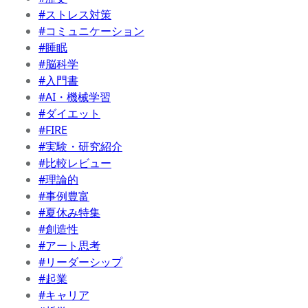
#ストレス対策
#コミュニケーション
#睡眠
#脳科学
#入門書
#AI・機械学習
#ダイエット
#FIRE
#実験・研究紹介
#比較レビュー
#理論的
#事例豊富
#夏休み特集
#創造性
#アート思考
#リーダーシップ
#起業
#キャリア