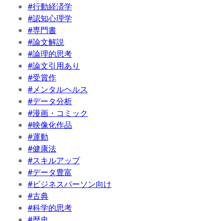
#行動経済学
#認知心理学
#専門書
#論文解説
#論理的思考
#論文引用あり
#受賞作
#メンタルヘルス
#データ分析
#漫画・コミック
#映像化作品
#運動
#健康法
#スキルアップ
#データ豊富
#ビジネスパーソン向け
#古典
#科学的思考
#歴史