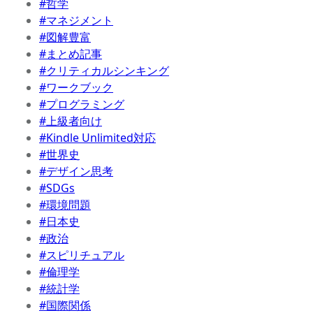
#哲学
#マネジメント
#図解豊富
#まとめ記事
#クリティカルシンキング
#ワークブック
#プログラミング
#上級者向け
#Kindle Unlimited対応
#世界史
#デザイン思考
#SDGs
#環境問題
#日本史
#政治
#スピリチュアル
#倫理学
#統計学
#国際関係