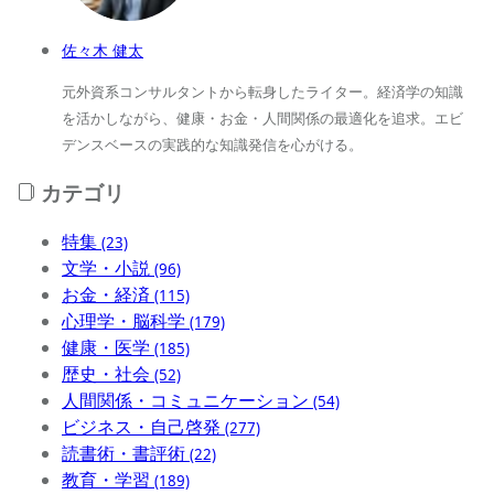
佐々木 健太
元外資系コンサルタントから転身したライター。経済学の知識
を活かしながら、健康・お金・人間関係の最適化を追求。エビ
デンスベースの実践的な知識発信を心がける。
カテゴリ
特集
(23)
文学・小説
(96)
お金・経済
(115)
心理学・脳科学
(179)
健康・医学
(185)
歴史・社会
(52)
人間関係・コミュニケーション
(54)
ビジネス・自己啓発
(277)
読書術・書評術
(22)
教育・学習
(189)