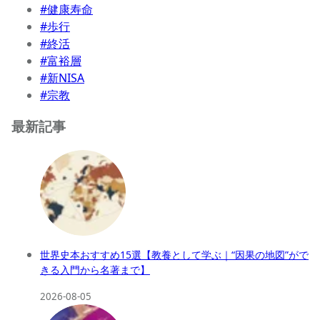
#健康寿命
#歩行
#終活
#富裕層
#新NISA
#宗教
最新記事
世界史本おすすめ15選【教養として学ぶ｜“因果の地図”がで
きる入門から名著まで】
2026-08-05